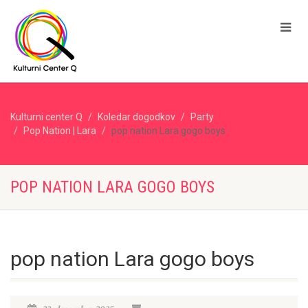
Kulturni center Q
Koledar dogodkov
Party
Pop Nation | Lara
pop nation Lara gogo boys
POP NATION LARA GOGO BOYS
pop nation Lara gogo boys