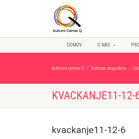
DOMOV
O NAS
PR
Kulturni center Q
Koledar dogodkov
De
KVACKANJE11-12-
kvackanje11-12-6