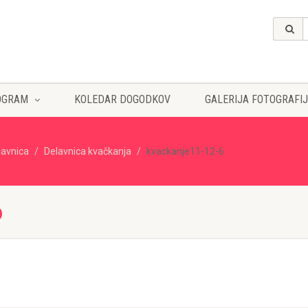
OGRAM
KOLEDAR DOGODKOV
GALERIJA FOTOGRAFIJ
lavnica
Delavnica kvačkanja
kvackanje11-12-6
6