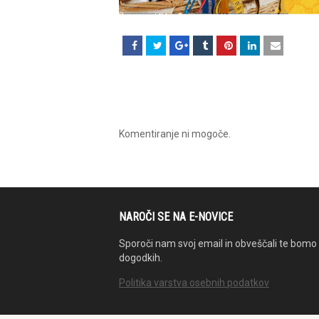
Komentiranje ni mogoče.
NAROČI SE NA E-NOVICE
Sporoči nam svoj email in obveščali te bomo 
dogodkih.
Politika varstva osebnih podatkov