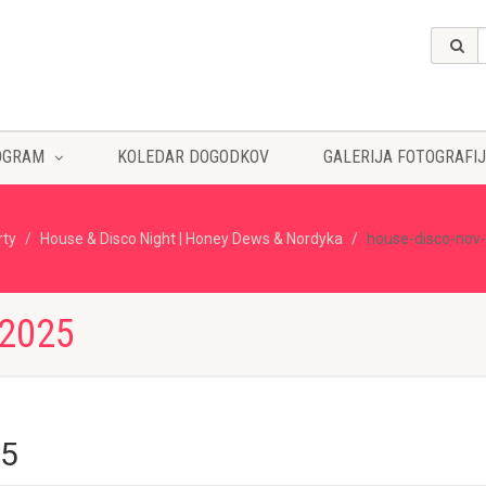
OGRAM
KOLEDAR DOGODKOV
GALERIJA FOTOGRAFIJ
rty
House & Disco Night | Honey Dews & Nordyka
house-disco-nov
2025
25