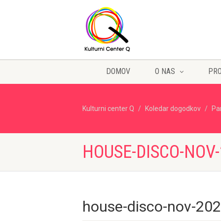
DOMOV
O NAS
PR
Kulturni center Q
Koledar dogodkov
Pa
HOUSE-DISCO-NOV-
house-disco-nov-20