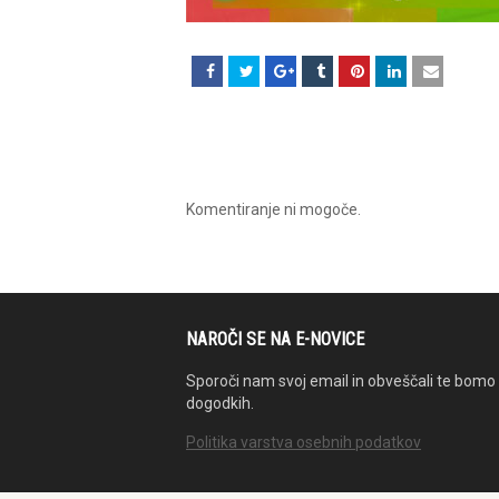
Komentiranje ni mogoče.
NAROČI SE NA E-NOVICE
Sporoči nam svoj email in obveščali te bomo 
dogodkih.
Politika varstva osebnih podatkov