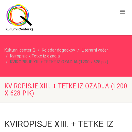
Kulturni center Q
Koledar dogodkov
Literarni večer
Kviropisje x Tetke iz ozadja
KVIROPISJE XIII. + TETKE IZ OZADJA (1200 x 628 pik)
KVIROPISJE XIII. + TETKE IZ OZADJA (1200
X 628 PIK)
KVIROPISJE XIII. + TETKE IZ