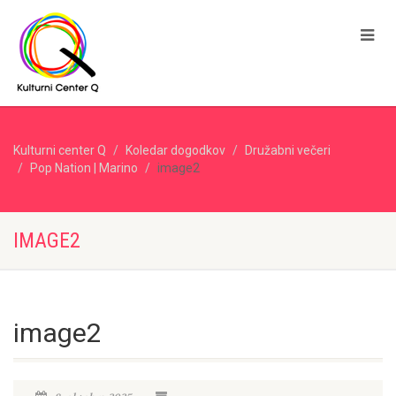
Kulturni center Q
Koledar dogodkov
Družabni večeri
Pop Nation | Marino
image2
IMAGE2
image2