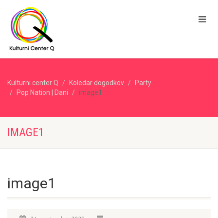
Kulturni center Q
Koledar dogodkov
Party
Pop Nation | Dani
image1
IMAGE1
image1