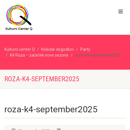
Kulturni center Q
Koledar dogodkov
Party
K4 Roza – začetek nove sezone
roza-k4-september2025
ROZA-K4-SEPTEMBER2025
roza-k4-september2025