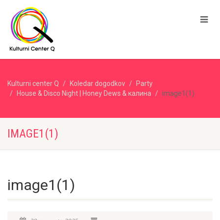
Kulturni center Q
Koledar dogodkov
Party
House & Disco Night | Honey Dews & калина
image1(1)
IMAGE1(1)
image1(1)