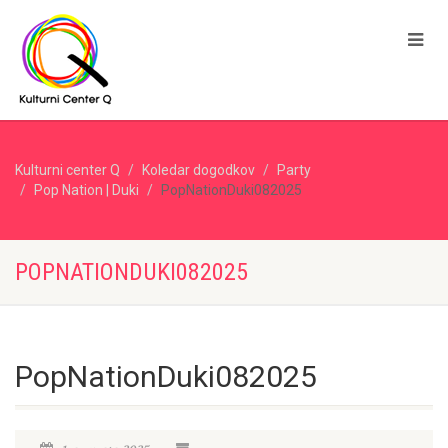
Kulturni center Q
Koledar dogodkov
Party
Pop Nation | Duki
PopNationDuki082025
POPNATIONDUKI082025
PopNationDuki082025