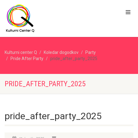
Kulturni center Q
Koledar dogodkov
Party
Pride After Party
pride_after_party_2025
PRIDE_AFTER_PARTY_2025
pride_after_party_2025