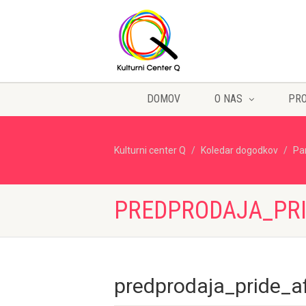
DOMOV
O NAS
PR
Kulturni center Q
Koledar dogodkov
Pa
PREDPRODAJA_PRI
predprodaja_pride_a