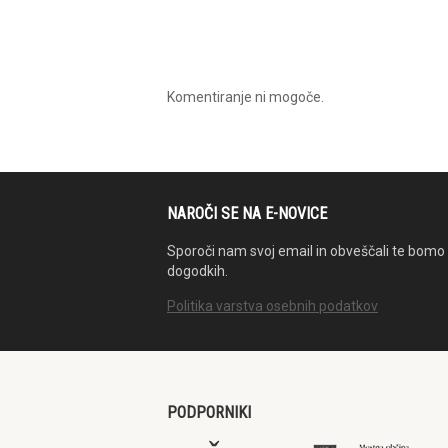
Komentiranje ni mogoče.
NAROČI SE NA E-NOVICE
Sporoči nam svoj email in obveščali te bomo 
dogodkih.
Politika varstva osebnih podatkov
PODPORNIKI