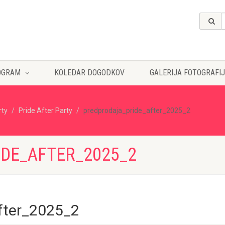
OGRAM
KOLEDAR DOGODKOV
GALERIJA FOTOGRAFIJ
rty
Pride After Party
predprodaja_pride_after_2025_2
DE_AFTER_2025_2
fter_2025_2