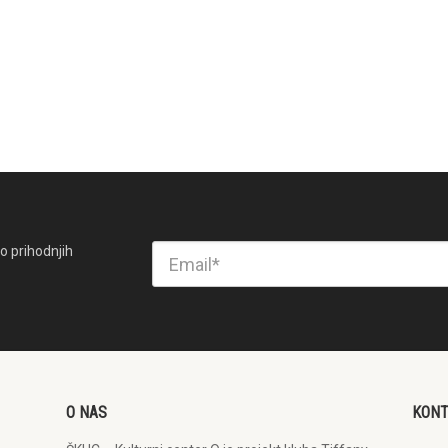
o prihodnjih
O NAS
KON