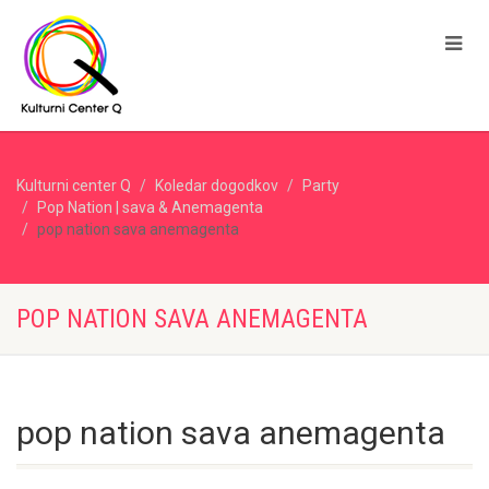
Kulturni center Q
Koledar dogodkov
Party
Pop Nation | sava & Anemagenta
pop nation sava anemagenta
POP NATION SAVA ANEMAGENTA
pop nation sava anemagenta