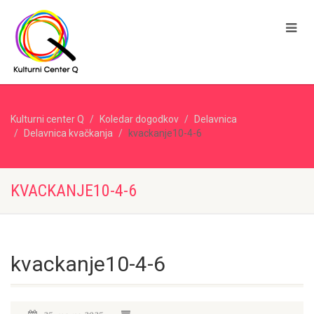
Kulturni center Q
Koledar dogodkov
Delavnica
Delavnica kvačkanja
kvackanje10-4-6
KVACKANJE10-4-6
kvackanje10-4-6