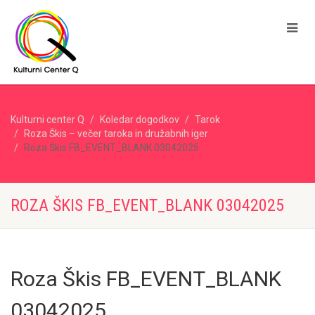
Kulturni center Q
Koledar dogodkov
Tarok
Roza Škis – večer taroka in družabnih iger
Roza Škis FB_EVENT_BLANK 03042025
ROZA ŠKIS FB_EVENT_BLANK 03042025
Roza Škis FB_EVENT_BLANK
03042025