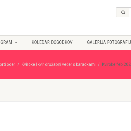
OGRAM
KOLEDAR DOGODKOV
GALERIJA FOTOGRAFIJ
prti oder
Kviroke | kvir družabni večer s karaokami
Kviroke feb 20