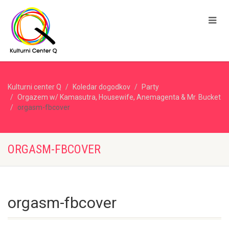
Kulturni center Q
Koledar dogodkov
Party
Orgazem w/ Kamasutra, Housewife, Anemagenta & Mr. Bucket
orgasm-fbcover
ORGASM-FBCOVER
orgasm-fbcover