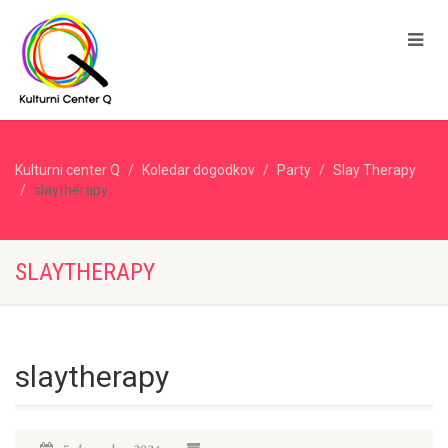
Kulturni center Q
Koledar dogodkov
Party
Slay Therapy
slaytherapy
SLAYTHERAPY
slaytherapy