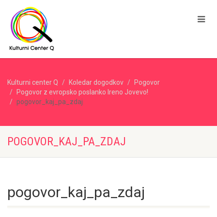
Kulturni center Q
Koledar dogodkov
Pogovor
Pogovor z evropsko poslanko Ireno Jovevo!
pogovor_kaj_pa_zdaj
POGOVOR_KAJ_PA_ZDAJ
pogovor_kaj_pa_zdaj