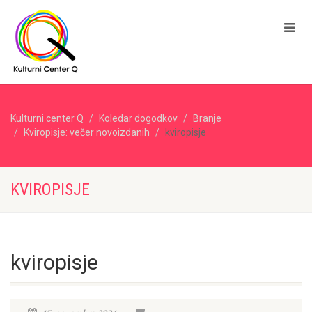
Kulturni center Q
Koledar dogodkov
Branje
Kviropisje: večer novoizdanih
kviropisje
KVIROPISJE
kviropisje