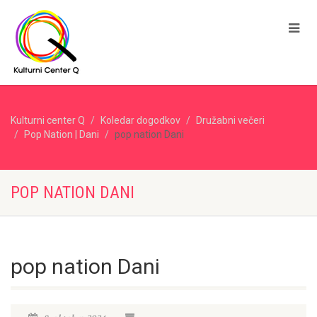
Kulturni center Q
Koledar dogodkov
Družabni večeri
Pop Nation | Dani
pop nation Dani
POP NATION DANI
pop nation Dani