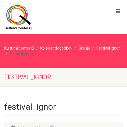
Kulturni center Q
Koledar dogodkov
Branje
Festival Ignor
festival_ignor
FESTIVAL_IGNOR
festival_ignor