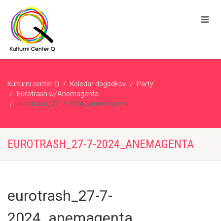
Kulturni center Q
Koledar dogodkov
Party
Eurotrash w/Anemagenta
eurotrash_27-7-2024_anemagenta
EUROTRASH_27-7-2024_ANEMAGENTA
eurotrash_27-7-
2024_anemagenta