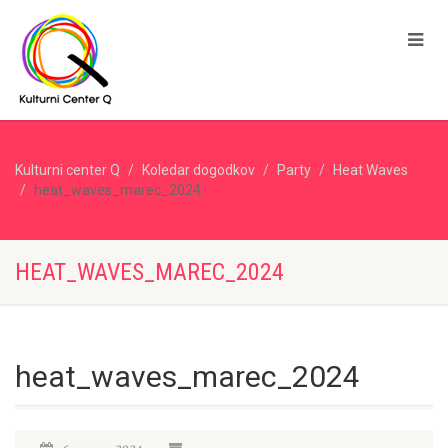
Kulturni center Q
Koledar dogodkov
Party
Heat Waves
heat_waves_marec_2024
HEAT_WAVES_MAREC_2024
heat_waves_marec_2024