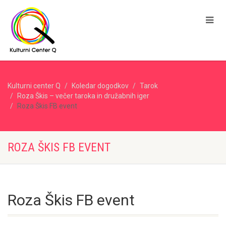
Kulturni center Q
Koledar dogodkov
Tarok
Roza Škis – večer taroka in družabnih iger
Roza Škis FB event
ROZA ŠKIS FB EVENT
Roza Škis FB event