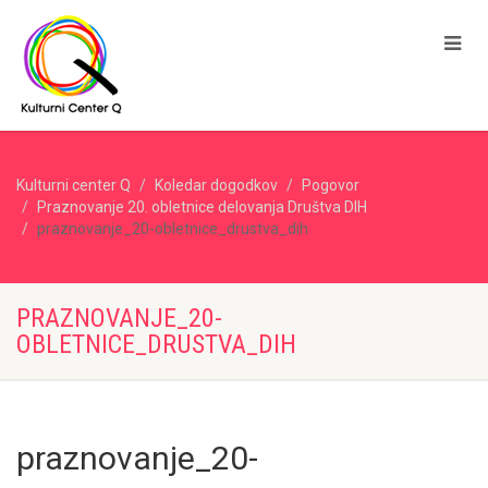
Kulturni center Q
Koledar dogodkov
Pogovor
Praznovanje 20. obletnice delovanja Društva DIH
praznovanje_20-obletnice_drustva_dih
PRAZNOVANJE_20-
OBLETNICE_DRUSTVA_DIH
praznovanje_20-