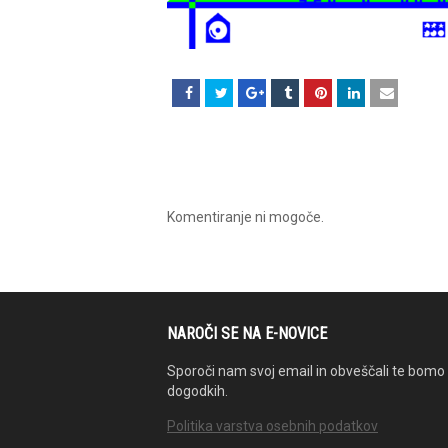
Komentiranje ni mogoče.
NAROČI SE NA E-NOVICE
Sporoči nam svoj email in obveščali te bomo 
dogodkih.
Politika varstva osebnih podatkov