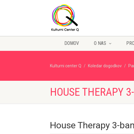
DOMOV
O NAS
PR
Kulturni center Q
Koledar dogodkov
Pa
HOUSE THERAPY 3
House Therapy 3-ba