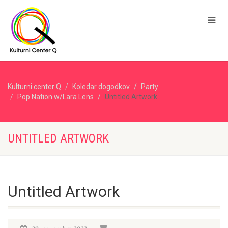
Kulturni center Q
Koledar dogodkov
Party
Pop Nation w/Lara Lens
Untitled Artwork
UNTITLED ARTWORK
Untitled Artwork