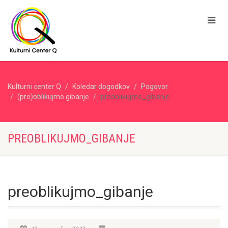
Kulturni center Q
Koledar dogodkov
Pogovor
(pre)oblikujmo gibanje
preoblikujmo_gibanje
PREOBLIKUJMO_GIBANJE
preoblikujmo_gibanje