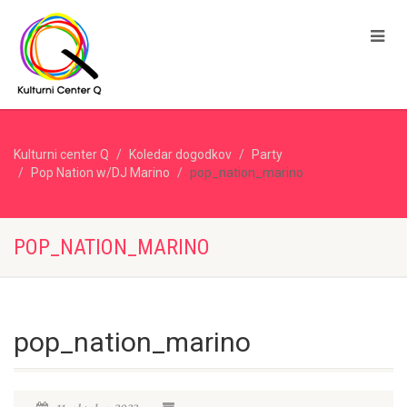
Kulturni center Q
Koledar dogodkov
Party
Pop Nation w/DJ Marino
pop_nation_marino
POP_NATION_MARINO
pop_nation_marino