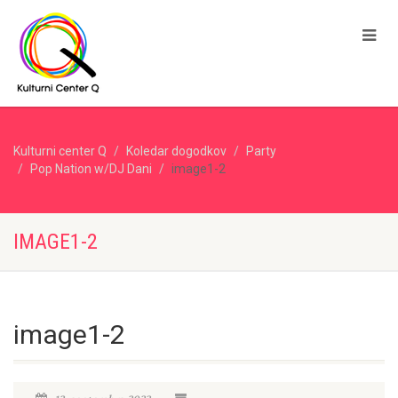
Kulturni center Q
Koledar dogodkov
Party
Pop Nation w/DJ Dani
image1-2
IMAGE1-2
image1-2