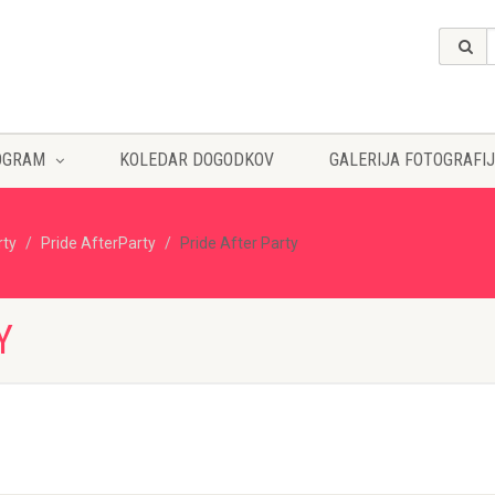
OGRAM
KOLEDAR DOGODKOV
GALERIJA FOTOGRAFIJ
rty
Pride AfterParty
Pride After Party
Y