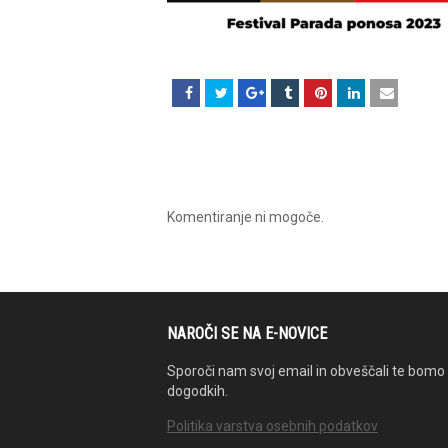
Komentiranje ni mogoče.
NAROČI SE NA E-NOVICE
Sporoči nam svoj email in obveščali te bomo 
dogodkih.
Politika varstva osebnih podatkov