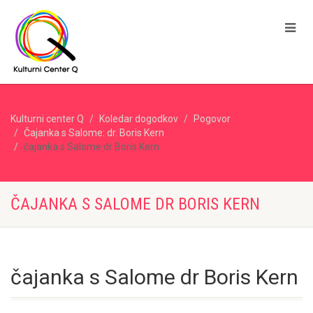
Kulturni center Q
Koledar dogodkov
Pogovor
Čajanka s Salome: dr. Boris Kern
čajanka s Salome dr Boris Kern
ČAJANKA S SALOME DR BORIS KERN
čajanka s Salome dr Boris Kern