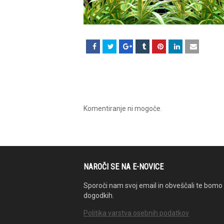
Komentiranje ni mogoče.
NAROČI SE NA E-NOVICE
Sporoči nam svoj email in obveščali te bomo 
dogodkih.
Politika varstva osebnih podatkov