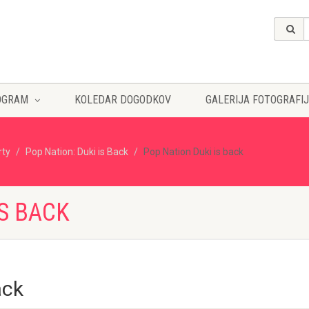
OGRAM
KOLEDAR DOGODKOV
GALERIJA FOTOGRAFIJ
rty
Pop Nation: Duki is Back
Pop Nation Duki is back
IS BACK
ack