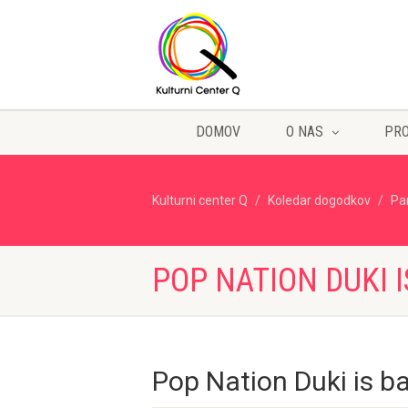
DOMOV
O NAS
PR
Kulturni center Q
Koledar dogodkov
Pa
POP NATION DUKI 
Pop Nation Duki is b