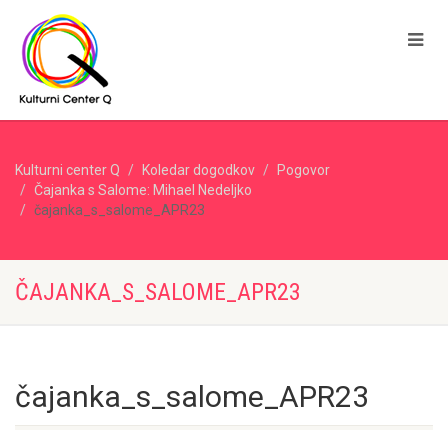
Kulturni center Q
Koledar dogodkov
Pogovor
Čajanka s Salome: Mihael Nedeljko
čajanka_s_salome_APR23
ČAJANKA_S_SALOME_APR23
čajanka_s_salome_APR23