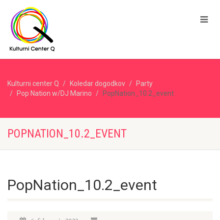
Kulturni center Q
Koledar dogodkov
Party
Pop Nation w/DJ Marino
PopNation_10.2_event
POPNATION_10.2_EVENT
PopNation_10.2_event