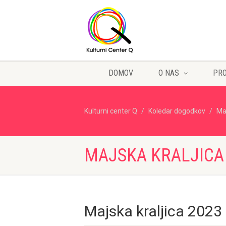
DOMOV
O NAS
PR
Kulturni center Q
Koledar dogodkov
Maj
MAJSKA KRALJICA 
Majska kraljica 2023