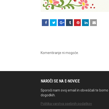
Komentiranje ni mogoče.
NAROČI SE NA E-NOVICE
Sporoči nam svoj email in obveščali te bomo 
dogodkih.
Politika varstva osebnih podatkov