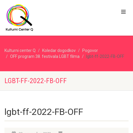
Kulturni center Q
Koledar dogodkov
Pogovor
OFF program 38. festivala LGBT filma
lgbt-ff-2022-FB-OFF
LGBT-FF-2022-FB-OFF
lgbt-ff-2022-FB-OFF