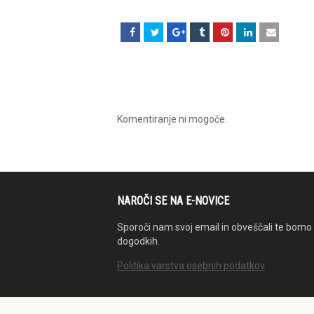
Komentiranje ni mogoče.
NAROČI SE NA E-NOVICE
Sporoči nam svoj email in obveščali te bomo 
dogodkih.
Politika varstva osebnih podatkov