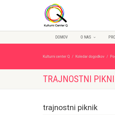
DOMOV
O NAS
PR
Kulturni center Q
Koledar dogodkov
Po
TRAJNOSTNI PIKN
trajnostni piknik