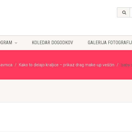
OGRAM
KOLEDAR DOGODKOV
GALERIJA FOTOGRAFIJ
lavnica
Kako to delajo kraljice – prikaz drag make-up veščin
baby d