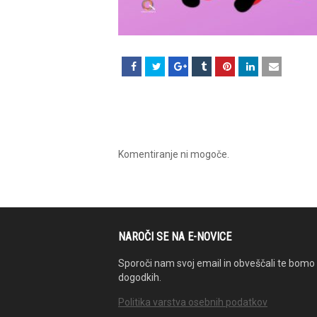
Komentiranje ni mogoče.
NAROČI SE NA E-NOVICE
Sporoči nam svoj email in obveščali te bomo 
dogodkih.
Politika varstva osebnih podatkov