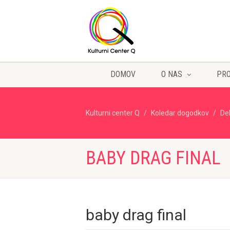
DOMOV
O NAS
PR
Kulturni center Q
Koledar dogodkov
De
BABY DRAG FINAL
baby drag final