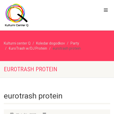
Kulturni center Q
Koledar dogodkov
Party
€uroTrash w/DJ Protein
eurotrash protein
EUROTRASH PROTEIN
eurotrash protein