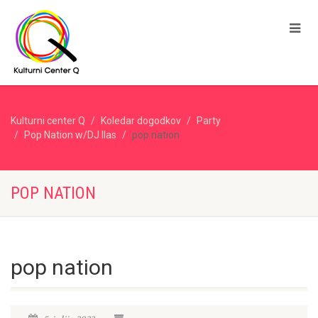
Kulturni center Q
Koledar dogodkov
Party
Pop Nation w/DJ Ilas
pop nation
POP NATION
pop nation