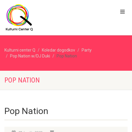
Kulturni center Q
Koledar dogodkov
Party
Pop Nation w/DJ Duki
Pop Nation
POP NATION
Pop Nation