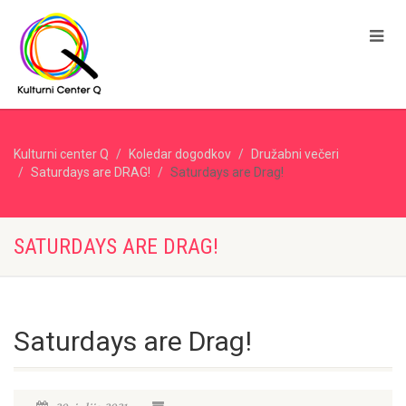
Kulturni center Q
Koledar dogodkov
Družabni večeri
Saturdays are DRAG!
Saturdays are Drag!
SATURDAYS ARE DRAG!
Saturdays are Drag!