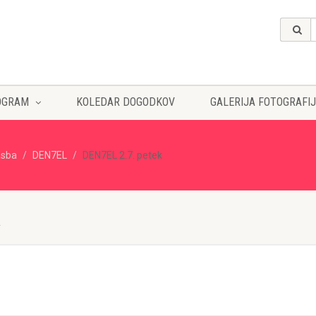
OGRAM
KOLEDAR DOGODKOV
GALERIJA FOTOGRAFIJ
asba
DEN7EL
DEN7EL 2.7. petek
K