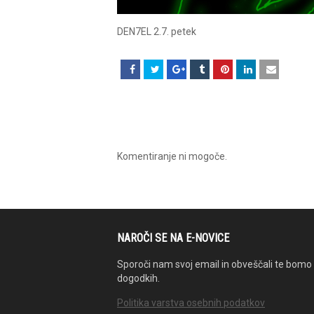
DEN7EL 2.7. petek
Komentiranje ni mogoče.
NAROČI SE NA E-NOVICE
Sporoči nam svoj email in obveščali te bomo 
dogodkih.
Politika varstva osebnih podatkov