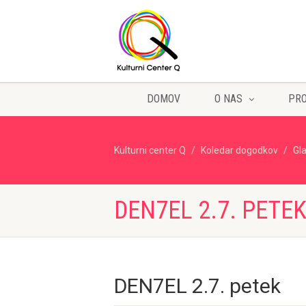
DOMOV
O NAS
PR
Kulturni center Q
Koledar dogodkov
Gl
DEN7EL 2.7. PETE
DEN7EL 2.7. petek