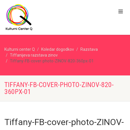
Kulturni center Q
Koledar dogodkov
Razstava
Tiffanijeva razstava zinov
Tiffany-FB-cover-photo-ZINOV-820-360px-01
TIFFANY-FB-COVER-PHOTO-ZINOV-820-
360PX-01
Tiffany-FB-cover-photo-ZINOV-