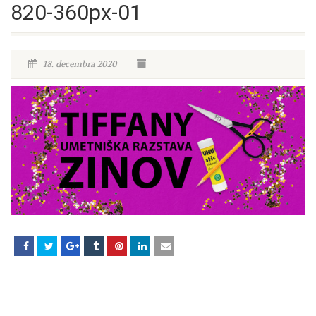
820-360px-01
18. decembra 2020