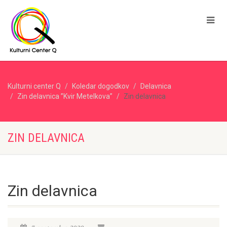
Kulturni center Q
Koledar dogodkov
Delavnica
Zin delavnica ”Kvir Metelkova”
Zin delavnica
ZIN DELAVNICA
Zin delavnica