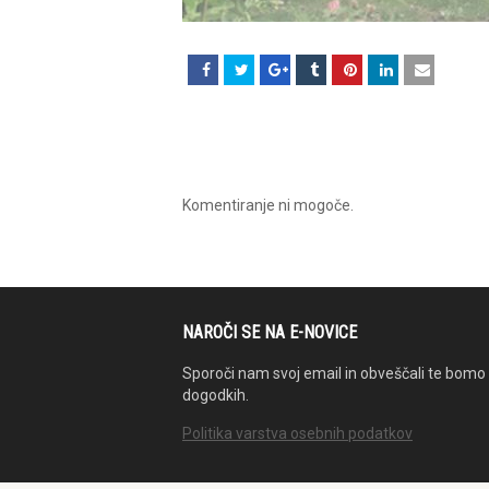
Komentiranje ni mogoče.
NAROČI SE NA E-NOVICE
Sporoči nam svoj email in obveščali te bomo 
dogodkih.
Politika varstva osebnih podatkov