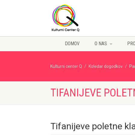
DOMOV
O NAS
PR
Kulturni center Q
Koledar dogodkov
Pa
TIFANIJEVE POLET
Tifanijeve poletne kl