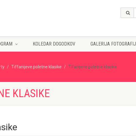
OGRAM
KOLEDAR DOGODKOV
GALERIJA FOTOGRAFIJ
rty
Tiffanijeve poletne klasike
Tifanijeve poletne klasike
NE KLASIKE
asike