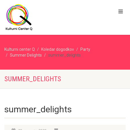
Kulturni center Q
Koledar dogodkov
Party
Summer Delights
summer_delights
SUMMER_DELIGHTS
summer_delights