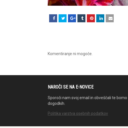
Komentiranje ni mogoče.
NAROČI SE NA E-NOVICE
Sporoči nam svoj email in obveščali te bomo 
dogodkih.
Politika varstva osebnih podatkov