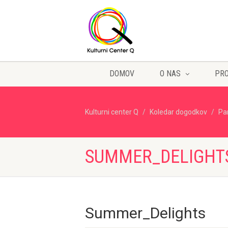
DOMOV
O NAS
PR
Kulturni center Q
Koledar dogodkov
Pa
SUMMER_DELIGHT
Summer_Delights