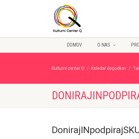
DOMOV
O NAS
PR
Kulturni center Q
Koledar dogodkov
Ta
DONIRAJINPODPIR
DonirajINpodpirajS