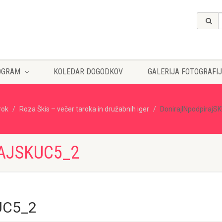
OGRAM
KOLEDAR DOGODKOV
GALERIJA FOTOGRAFIJ
rok
Roza Škis – večer taroka in družabnih iger
DonirajINpodpirajS
AJSKUC5_2
KUC5_2