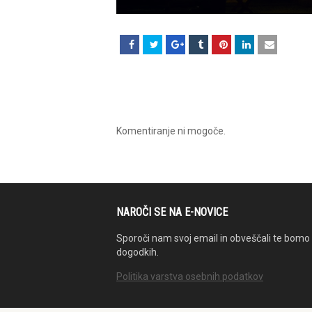
Komentiranje ni mogoče.
NAROČI SE NA E-NOVICE
Sporoči nam svoj email in obveščali te bomo 
dogodkih.
Politika varstva osebnih podatkov